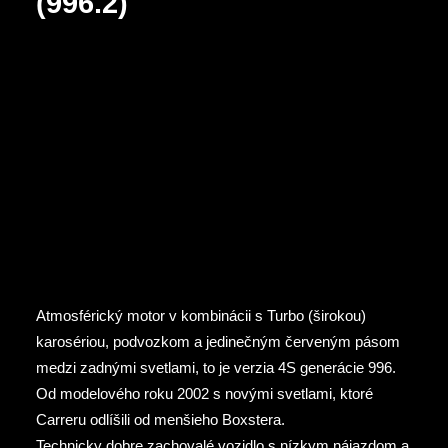
(996.2)
Atmosférický motor v kombinácii s Turbo (širokou)
karosériou, podvozkom a jedinečným červeným pásom
medzi zadnými svetlami, to je verzia 4S generácie 996.
Od modelového roku 2002 s novými svetlami, ktoré
Carreru odlíšili od menšieho Boxstera.
Technicky dobre zachovalé vozidlo s nízkym nájazdom a